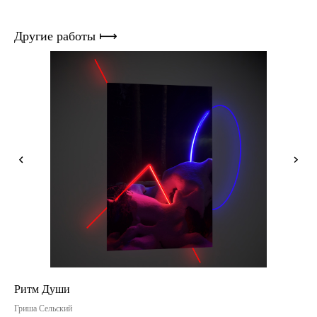
Другие работы ⟼
Ритм Души
To
Гриша Сельский
Ром